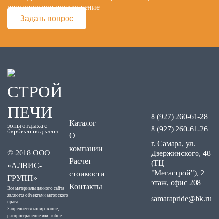
персональное предложение
Задать вопрос
СТРОЙ
ПЕЧИ
8 (927) 260-61-28
Каталог
зоны отдыха с
8 (927) 260-61-26
барбекю под ключ
О
г. Самара, ул.
компании
© 2018 ООО
Дзержинского, 48
Расчет
(ТЦ
«АЛВИС-
"Мегастрой"), 2
стоимости
ГРУПП»
этаж, офис 208
Контакты
Все материалы данного сайта
являются объектами авторского
samarapride@bk.ru
права.
Запрещается копирование,
распространение или любое