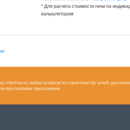
* Для расчета стоимости печи по индиви
калькулятором
кт
о ответим на любые вопросы по строительству печей, рассчита
аем персональное предложение