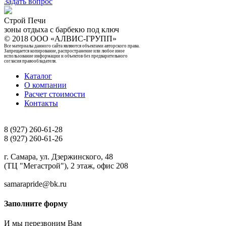
Задать вопрос
Строй Печи
зоны отдыха с барбекю под ключ
© 2018 ООО «АЛВИС-ГРУПП»
Все материалы данного сайта являются объектами авторского права.
Запрещается копирование, распространение или любое иное
использование информации и объектов без предварительного
согласия правообладателя.
Каталог
О компании
Расчет стоимости
Контакты
8 (927) 260-61-28
8 (927) 260-61-26
г. Самара, ул. Дзержинского, 48
(ТЦ "Мегастрой"), 2 этаж, офис 208
samarapride@bk.ru
Заполните форму
И мы перезвоним Вам